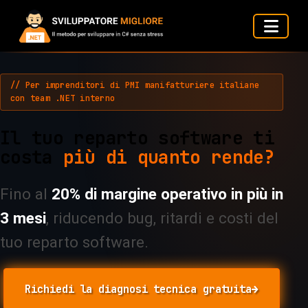
// Per imprenditori di PMI manifatturiere italiane
con team .NET interno
Il tuo reparto software ti
costa
più di quanto rende?
Fino al
20% di margine operativo in più in
3 mesi
, riducendo bug, ritardi e costi del
tuo reparto software.
Richiedi la diagnosi tecnica gratuita