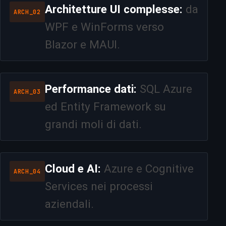
Architetture UI complesse:
da
ARCH_02
WPF e WinForms verso
Blazor e MAUI.
Performance dati:
SQL Azure
ARCH_03
ed Entity Framework su
grandi moli di dati.
Cloud e AI:
Azure e Cognitive
ARCH_04
Services nei processi
aziendali.