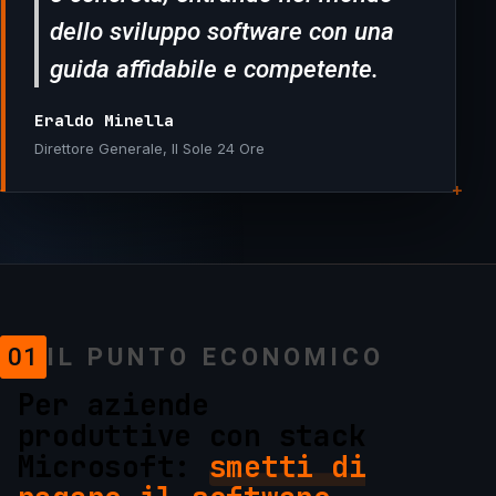
dello sviluppo software con una
guida affidabile e competente.
Eraldo Minella
Direttore Generale, Il Sole 24 Ore
+
+
01
IL PUNTO ECONOMICO
Per aziende
produttive con stack
Microsoft:
smetti di