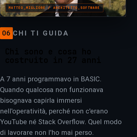
MATTEO_MIGLIORE / ARCHITETTO_SOFTWARE
+
+
06
CHI TI GUIDA
Chi sono e cosa ho
costruito in 27 anni
A 7 anni programmavo in BASIC.
Quando qualcosa non funzionava
bisognava capirla immersi
nell'operatività, perché non c'erano
YouTube né Stack Overflow. Quel modo
di lavorare non l'ho mai perso.