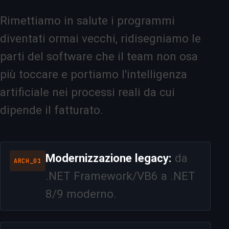
Rimettiamo in salute i programmi
diventati ormai vecchi, ridisegniamo le
parti del software che il team non osa
più toccare e portiamo l'intelligenza
artificiale nei processi reali da cui
dipende il fatturato.
Modernizzazione legacy:
da
ARCH_01
.NET Framework/VB6 a .NET
8/9 moderno.