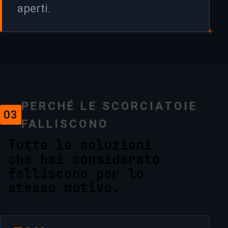
aperti.
+
PERCHÉ LE SCORCIATOIE
03
FALLISCONO
Tutte le soluzioni
che hai considerato
falliscono per lo
stesso motivo.