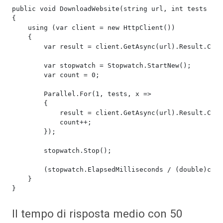
public void DownloadWebsite(string url, int tests = 5
{

    using (var client = new HttpClient())

    {

        var result = client.GetAsync(url).Result.Cont
        var stopwatch = Stopwatch.StartNew();

        var count = 0;

        Parallel.For(1, tests, x =>

        {

            result = client.GetAsync(url).Result.Cont
            count++;

        });

        stopwatch.Stop();

        (stopwatch.ElapsedMilliseconds / (double)coun
    }

Il tempo di risposta medio con 50