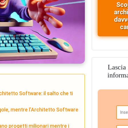
Sco
arch
davv
car
Lascia 
inform
hitetto Software: il salto che ti
gole, mentre l’Architetto Software
ano progetti milionari mentre i