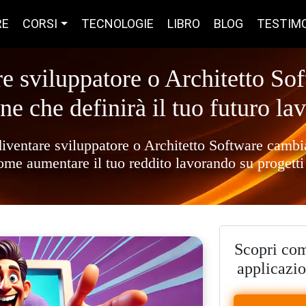
RE
CORSI
TECNOLOGIE
LIBRO
BLOG
TESTIM
e sviluppatore o Architetto Sof
ne che definirà il tuo futuro la
diventare sviluppatore o Architetto Software cambia
ome aumentare il tuo reddito lavorando su progetti
Scopri com
applicazio