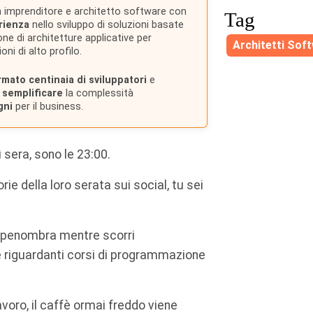
 imprenditore e architetto software con
Tag
rienza
nello sviluppo di soluzioni basate
one di architetture applicative per
Architetti Sof
ni di alto profilo.
rmato centinaia di sviluppatori
e
a
semplificare
la complessità
gni
per il business.
sera, sono le 23:00.
ie della loro serata sui social, tu sei
lla penombra mentre scorri
e riguardanti corsi di programmazione
avoro, il caffè ormai freddo viene