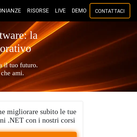
ONIANZE
RISORSE
LIVE
DEMO
CONTATTACI
tware: la
vorativo
 il tuo futuro.
 che ami.
e migliorare subito le tue
ni .NET con i nostri corsi