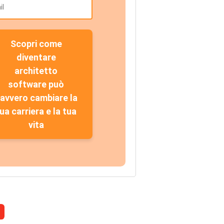
Scopri come
diventare
architetto
software può
avvero cambiare la
ua carriera e la tua
vita