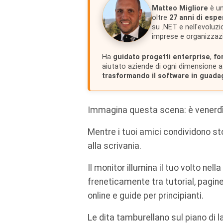
Matteo Migliore
è un
oltre
27 anni di espe
su .NET e nell'evoluzi
imprese e organizzazio
Ha
guidato progetti enterprise
,
fo
aiutato aziende di ogni dimensione 
trasformando il software in guada
Immagina questa scena: è venerdì 
Mentre i tuoi amici condividono stor
alla scrivania.
Il monitor illumina il tuo volto ne
freneticamente tra tutorial, pagin
online e guide per principianti.
Le dita tamburellano sul piano di l