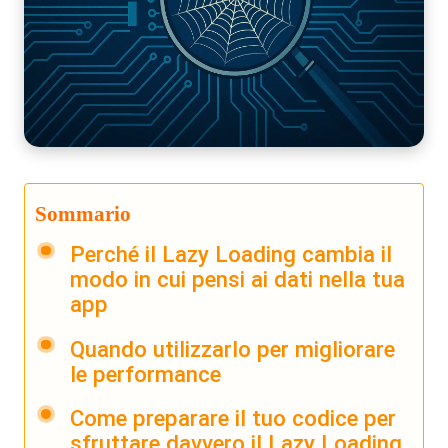
Sommario
Perché il Lazy Loading cambia il
modo in cui pensi ai dati nella tua
app
Quando utilizzarlo per migliorare
le performance
Come preparare il tuo codice per
sfruttare davvero il Lazy Loading