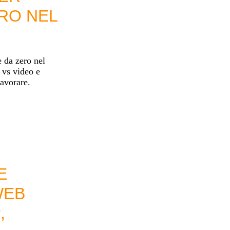
RO NEL
e da zero nel
 vs video e
lavorare.
E
WEB
,