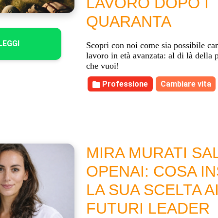
LAVORO DOPO I
QUARANTA
LEGGI
Scopri con noi come sia possibile ca
lavoro in età avanzata: al di là della 
che vuoi!
Professione
Cambiare vita
MIRA MURATI SA
OPENAI: COSA I
LA SUA SCELTA A
FUTURI LEADER