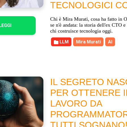
TECNOLOGICI C
Chi è Mira Murati, cosa ha fatto in 
se n'è andata: la storia dell'ex CTO e
LEGGI
chi costruisce tecnologia oggi.
LLM
Mira Murati
AI
IL SEGRETO NA
PER OTTENERE I
LAVORO DA
PROGRAMMATOR
TUTTI SOGNANO