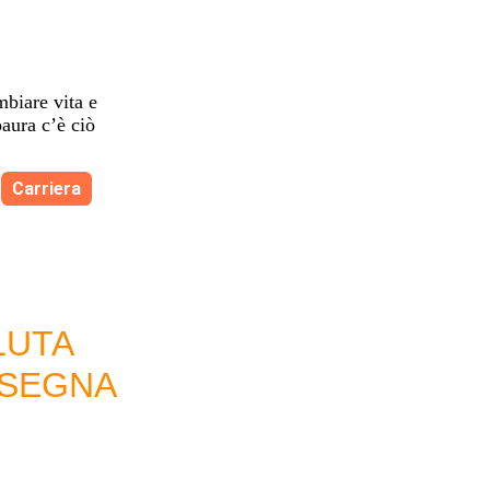
mbiare vita e
paura c’è ciò
Carriera
LUTA
NSEGNA
I