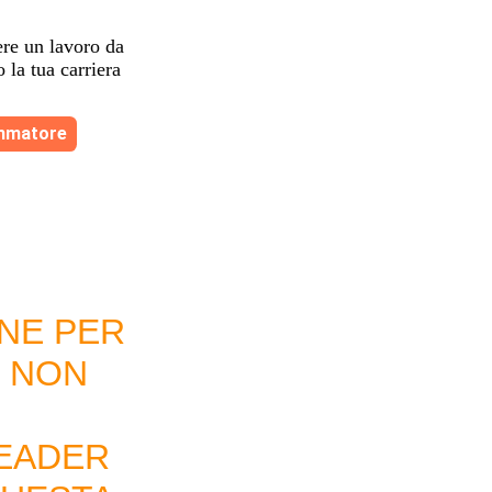
ere un lavoro da
 la tua carriera
mmatore
NE PER
E NON
LEADER