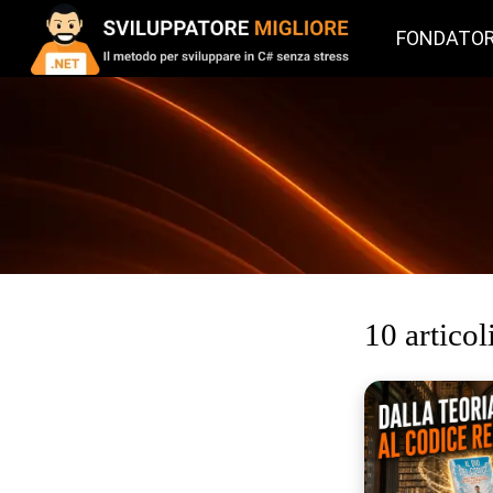
FONDATO
10 articol