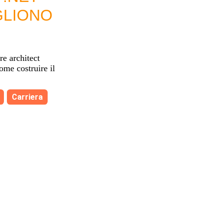
GLIONO
re architect
me costruire il
Carriera
E