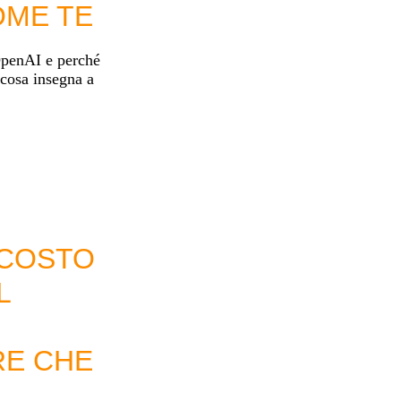
OME TE
OpenAI e perché
 cosa insegna a
SCOSTO
L
E CHE
!