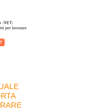
n .NET:
ti per lavorare
ET
UALE
ORTA
ORARE