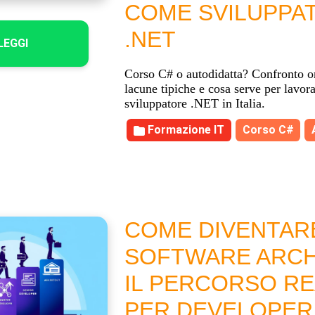
COME SVILUPPA
.NET
LEGGI
Corso C# o autodidatta? Confronto o
lacune tipiche e cosa serve per lavo
sviluppatore .NET in Italia.
Formazione IT
Corso C#
COME DIVENTAR
SOFTWARE ARCH
IL PERCORSO R
PER DEVELOPER