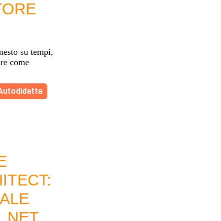
TORE
nesto su tempi,
rare come
Autodidatta
E
ITECT:
EALE
 .NET