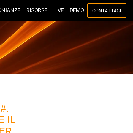
ONIANZE
RISORSE
LIVE
DEMO
CONTATTACI
#:
 IL
PER