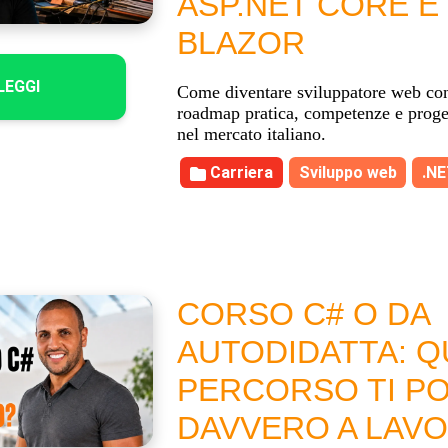
ASP.NET CORE E
BLAZOR
LEGGI
Come diventare sviluppatore web co
roadmap pratica, competenze e proget
nel mercato italiano.
Carriera
Sviluppo web
.N
CORSO C# O DA
AUTODIDATTA: Q
PERCORSO TI P
DAVVERO A LAV