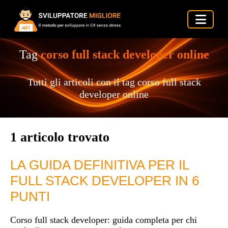
Tag
corso full stack developer online
Tutti gli articoli con il tag corso full stack
developer online
1 articolo trovato
LA GUIDA DEFINITIVA PER IL
FULL STACK DEVELOPER IN 6
PUNTI
Corso full stack developer: guida completa per chi