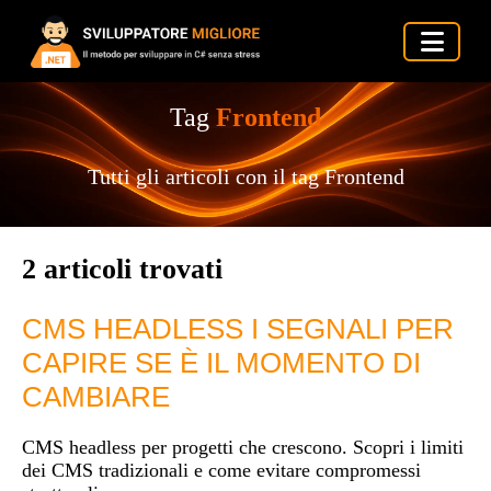
Tag
Frontend
Tutti gli articoli con il tag Frontend
2 articoli trovati
CMS HEADLESS I SEGNALI PER
CAPIRE SE È IL MOMENTO DI
CAMBIARE
CMS headless per progetti che crescono. Scopri i limiti
dei CMS tradizionali e come evitare compromessi