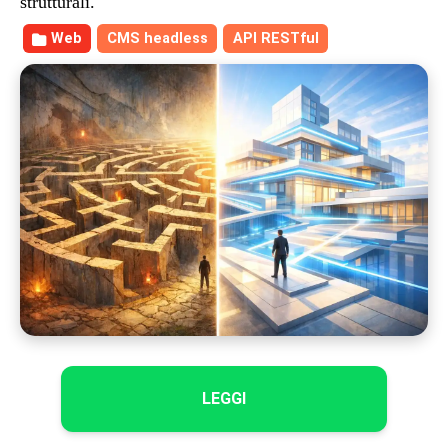
strutturali.
Web
CMS headless
API RESTful
LEGGI