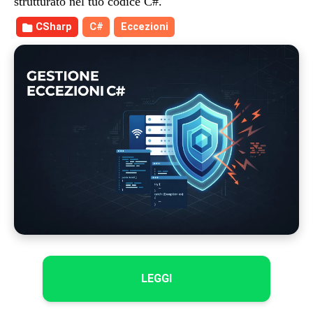
strutturato nel tuo codice C#.
CSharp
C#
Eccezioni
LEGGI