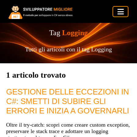
Tag
Logging
Tutti gli articoli con il tag Logging
1 articolo trovato
GESTIONE DELLE ECCEZIONI IN
C#: SMETTI DI SUBIRE GLI
ERRORI E INIZIA A GOVERNARLI
Oltre il try-catch: scopri come creare custom exception,
preservare le stack trace e adottare un logging