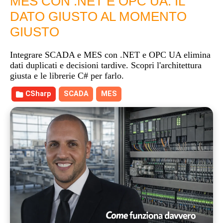
MES CON .NET E OPC UA: IL
DATO GIUSTO AL MOMENTO
GIUSTO
Integrare SCADA e MES con .NET e OPC UA elimina
dati duplicati e decisioni tardive. Scopri l'architettura
giusta e le librerie C# per farlo.
CSharp
SCADA
MES