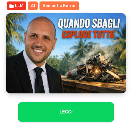
LLM
AI
Semantic Kernel
LEGGI