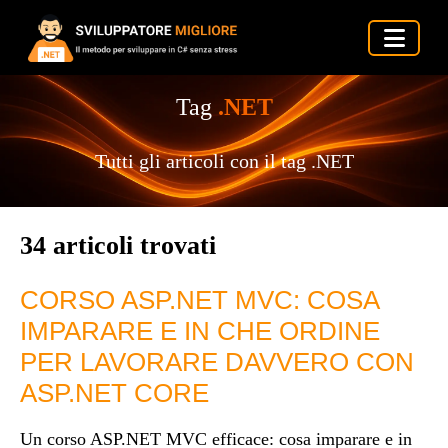
Tag
.NET
Tutti gli articoli con il tag .NET
34 articoli trovati
CORSO ASP.NET MVC: COSA
IMPARARE E IN CHE ORDINE
PER LAVORARE DAVVERO CON
ASP.NET CORE
Un corso ASP.NET MVC efficace: cosa imparare e in