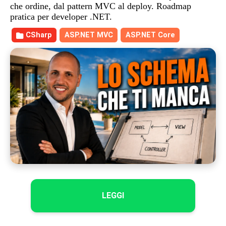
che ordine, dal pattern MVC al deploy. Roadmap
pratica per developer .NET.
CSharp
ASP.NET MVC
ASP.NET Core
LEGGI