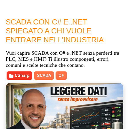
SCADA CON C# E .NET
SPIEGATO A CHI VUOLE
ENTRARE NELL'INDUSTRIA
Vuoi capire SCADA con C# e .NET senza perderti tra
PLC, MES e HMI? Ti illustro componenti, errori
comuni e scelte tecniche che contano.
CSharp
SCADA
C#