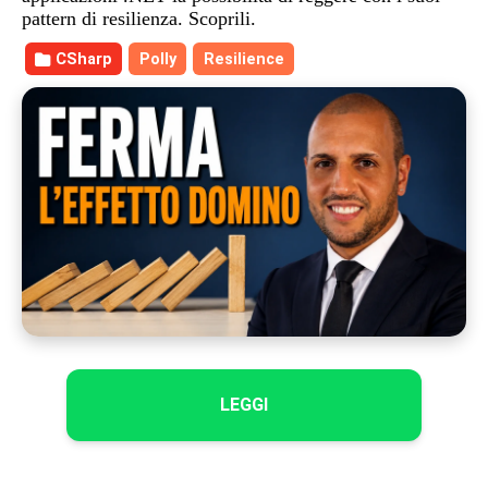
pattern di resilienza. Scoprili.
CSharp
Polly
Resilience
LEGGI