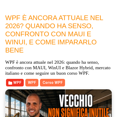
WPF È ANCORA ATTUALE NEL
2026? QUANDO HA SENSO,
CONFRONTO CON MAUI E
WINUI, E COME IMPARARLO
BENE
WPF è ancora attuale nel 2026: quando ha senso,
confronto con MAUI, WinUI e Blazor Hybrid, mercato
italiano e come seguire un buon corso WPF.
WPF
WPF
Corso WPF