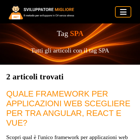
Tag
SPA
Tutti gli articoli con il tag SPA
2 articoli trovati
QUALE FRAMEWORK PER
APPLICAZIONI WEB SCEGLIERE
PER TRA ANGULAR, REACT E
VUE?
Scopri qual è l'unico framework per applicazioni web