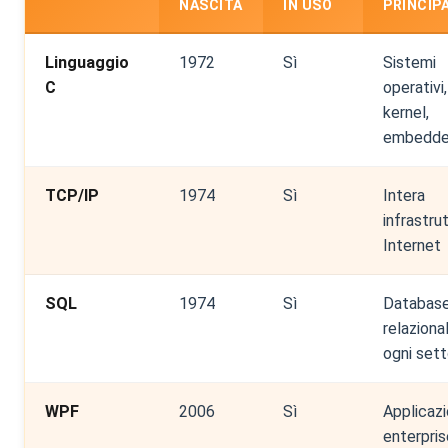
NASCITA
IN USO
PRINCIP
Linguaggio
1972
Sì
Sistemi
C
operativi,
kernel,
embedd
TCP/IP
1974
Sì
Intera
infrastru
Internet
SQL
1974
Sì
Databas
relazional
ogni set
WPF
2006
Sì
Applicazi
enterpris