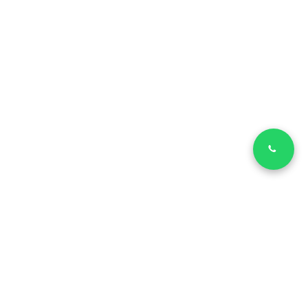
LinkedIn
Facebook
Copyright © 2026 | SVILUPPATORE MIGLIORE - Via Morgagni, 14