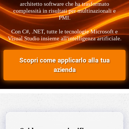
architetto software che ha trasformato
complessità in risultati per multinazionali e
PMI.
Con C#, .NET, tutte le tecnologie Microsoft e
Visual Studio insieme all'intelligenza artificiale.
Scopri come applicarlo alla tua
azienda