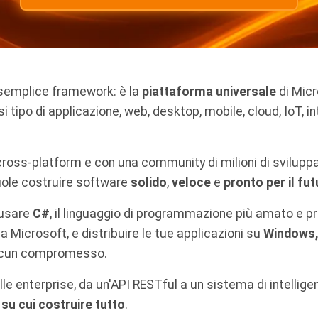
semplice framework: è la
piattaforma universale
di Micr
i tipo di applicazione, web, desktop, mobile, cloud, IoT, in
ross-platform e con una community di milioni di sviluppat
vuole costruire software
solido
,
veloce
e
pronto per il fu
 usare
C#
, il linguaggio di programmazione più amato e p
 Microsoft, e distribuire le tue applicazioni su
Windows,
lcun compromesso.
lle enterprise, da un'API RESTful a un sistema di intelligenz
 su cui costruire tutto
.