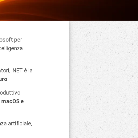
osoft per
telligenza
ori, .NET è la
turo
.
roduttivo
 macOS e
a artificiale,