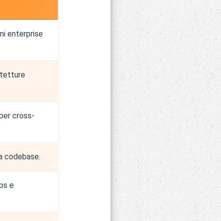
oni enterprise
itetture
per cross-
ca codebase.
ps e