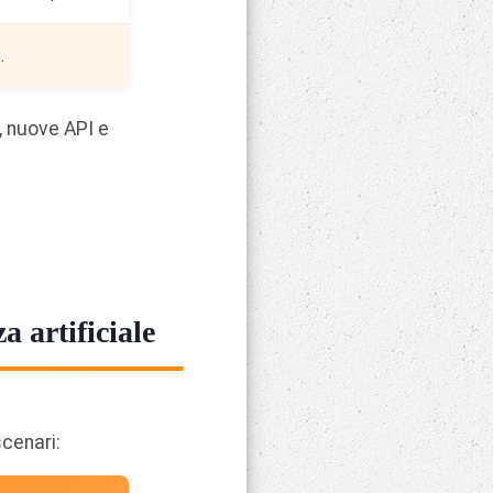
.
, nuove API e
a artificiale
scenari: