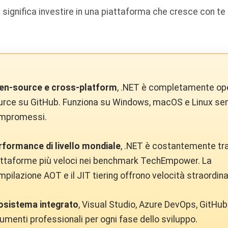
T
significa investire in una piattaforma che cresce con te e
en-source e cross-platform
, .NET è completamente op
urce su GitHub. Funziona su Windows, macOS e Linux se
mpromessi.
rformance di livello mondiale
, .NET è costantemente tra
attaforme più veloci nei benchmark TechEmpower. La
pilazione AOT e il JIT tiering offrono velocità straordina
osistema integrato
, Visual Studio, Azure DevOps, GitHub
umenti professionali per ogni fase dello sviluppo.