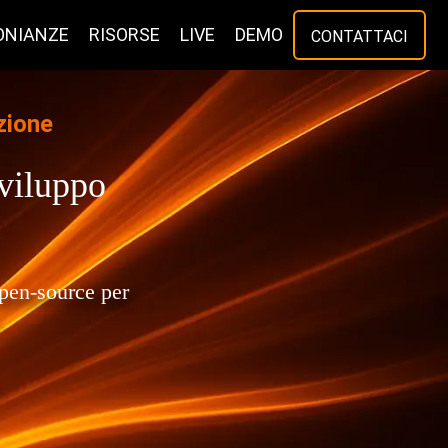
ONIANZE
RISORSE
LIVE
DEMO
CONTATTACI
zione
sviluppo
open-source per