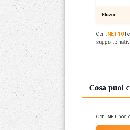
Blazor
Con
.NET 10
l'
supporto nativ
Cosa puoi cr
Con
.NET
non c