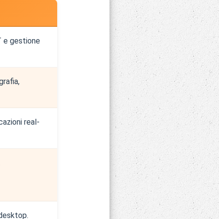
T e gestione
grafia,
azioni real-
.
 desktop.