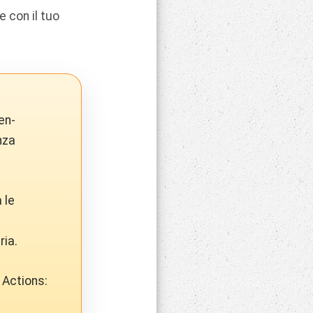
 con il tuo
en-
nza
 le
ria.
 Actions: