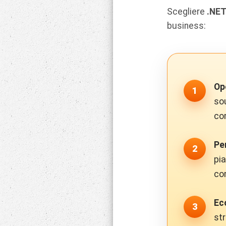
Scegliere
.NE
business:
Op
so
co
Pe
pi
com
Ec
str