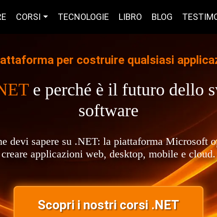
RE
CORSI
TECNOLOGIE
LIBRO
BLOG
TESTIM
iattaforma per costruire qualsiasi applica
.NET
e perché è il futuro dello 
software
he devi sapere su .NET: la piattaforma Microsoft 
creare applicazioni web, desktop, mobile e cloud.
Scopri i nostri corsi .NET