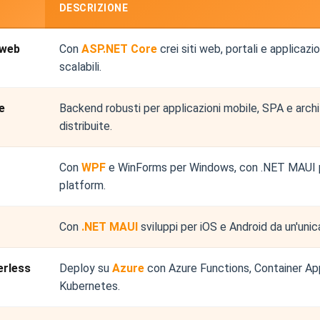
DESCRIZIONE
 web
Con
ASP.NET Core
crei siti web, portali e applicazi
scalabili.
e
Backend robusti per applicazioni mobile, SPA e arch
distribuite.
Con
WPF
e WinForms per Windows, con .NET MAUI 
platform.
Con
.NET MAUI
sviluppi per iOS e Android da un'uni
erless
Deploy su
Azure
con Azure Functions, Container Ap
Kubernetes.